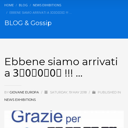
HOME
BLOG
NEWS EXHIBITIONS
EBBENE SIAMO ARRIVATI A 3⃣0⃣0⃣0⃣ !!! …
BLOG & Gossip
Ebbene siamo arrivati
a 3⃣0⃣0⃣0⃣ !!! …
BY
GIOVANE EUROPA
/
SATURDAY, 19 MAY 2018
/
PUBLISHED IN
NEWS EXHIBITIONS