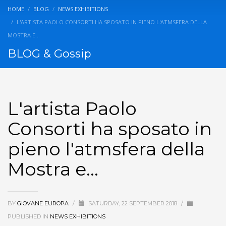
HOME
BLOG
NEWS EXHIBITIONS
L'ARTISTA PAOLO CONSORTI HA SPOSATO IN PIENO L'ATMSFERA DELLA
MOSTRA E…
BLOG & Gossip
L'artista Paolo
Consorti ha sposato in
pieno l'atmsfera della
Mostra e…
BY
GIOVANE EUROPA
/
SATURDAY, 22 SEPTEMBER 2018
/
PUBLISHED IN
NEWS EXHIBITIONS