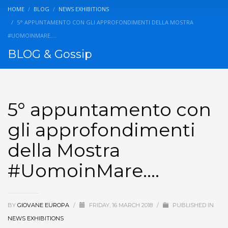
HOME
BLOG
NEWS EXHIBITIONS
5° APPUNTAMENTO CON GLI APPROFONDIMENTI DELLA MOSTRA
#UOMOINMARE….
BLOG & Gossip
5° appuntamento con
gli approfondimenti
della Mostra
#UomoinMare….
BY
GIOVANE EUROPA
/
FRIDAY, 16 MARCH 2018
/
PUBLISHED IN
NEWS EXHIBITIONS