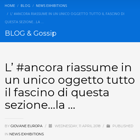
HOME
BLOG
NEWS EXHIBITIONS
L’ #ANCORA RIASSUME IN UN UNICO OGGETTO TUTTO IL FASCINO DI
QUESTA SEZIONE…LA …
BLOG & Gossip
L’ #ancora riassume in
un unico oggetto tutto
il fascino di questa
sezione…la …
BY
GIOVANE EUROPA
/
WEDNESDAY, 11 APRIL 2018
/
PUBLISHED
IN
NEWS EXHIBITIONS