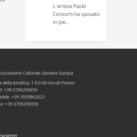
L'artista Paolo
Consorti ha sposato
in pie...
sociazione Culturale Giovane Europa
a della bonifica, 1 63100 Ascoli Piceno
el: +39 0736256956
obile: +39 3939862023
ax: +39 0736256956
ewsletter