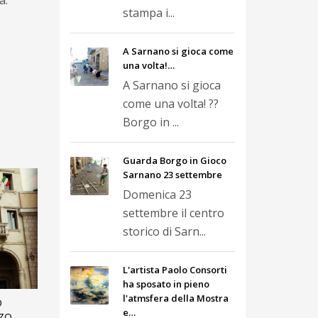
a.
stampa i...
A Sarnano si gioca come
una volta!…
A Sarnano si gioca
come una volta! ??
Borgo in ...
Guarda Borgo in Gioco
Sarnano 23 settembre
Domenica 23
settembre il centro
storico di Sarn...
L'artista Paolo Consorti
ha sposato in pieno
l'atmsfera della Mostra
O
e…
ZO