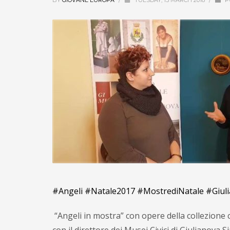
BY
GIOVANE EUROPA
/
TUESDAY, 13 MARCH 2018
/
P
#Angeli
#Natale2017
#MostrediNatale
#Giul
“Angeli in mostra” con opere della collezione c