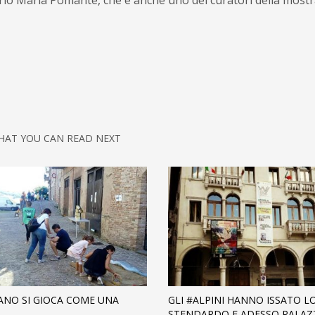
 Sirio Maria Pomante, che é anche uno dei curatori della mostr
HAT YOU CAN READ NEXT
ANO SI GIOCA COME UNA
GLI #ALPINI HANNO ISSATO L
…
STENDARDO E ADESSO PALAZ