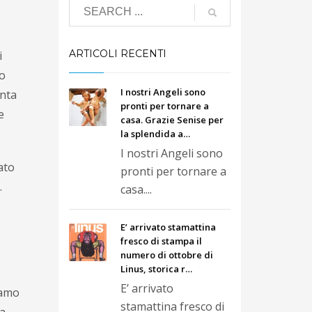
ARTICOLI RECENTI
i
no
I nostri Angeli sono
onta
pronti per tornare a
e
casa. Grazie Senise per
la splendida a…
I nostri Angeli sono
iato
pronti per tornare a
.
casa....
E’ arrivato stamattina
fresco di stampa il
numero di ottobre di
Linus, storica r…
E’ arrivato
iamo
stamattina fresco di