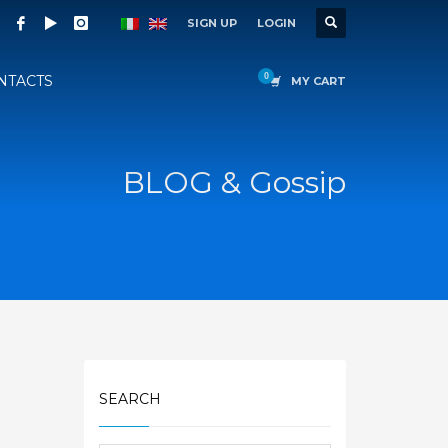
SIGN UP
LOGIN
NTACTS
MY CART
BLOG & Gossip
SEARCH