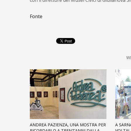
con il direttore dei Musei Civici di Giulianova
Fonte
W
ANDREA PAZIENZA, UNA MOSTRA PER
A SARN
RICORDARLO A TRENT’ANNI DALLA
VOLTA!