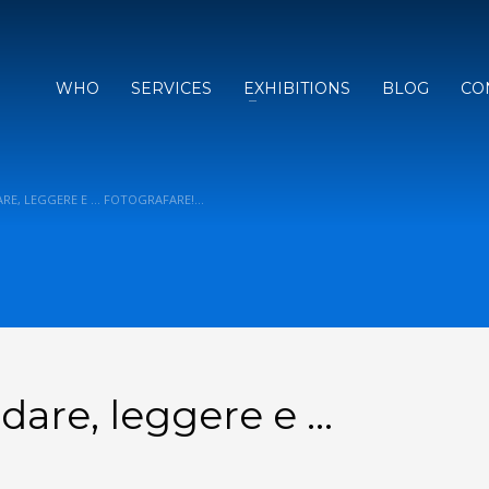
WHO
SERVICES
EXHIBITIONS
BLOG
CO
RE, LEGGERE E … FOTOGRAFARE!…
are, leggere e …