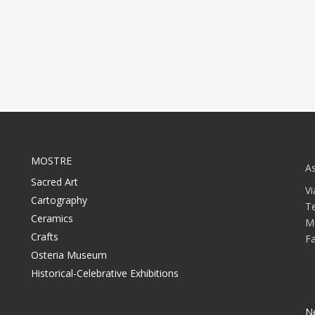
MOSTRE
As
Sacred Art
Vi
Cartography
T
Ceramics
M
Crafts
F
Osteria Museum
Historical-Celebrative Exhibitions
N