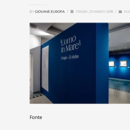
BY
GIOVANE EUROPA
/
FRIDAY, 23 MARCH 2018
/
PUB
Fonte