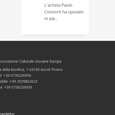
L'artista Paolo
Consorti ha sposato
in pie...
sociazione Culturale Giovane Europa
a della bonifica, 1 63100 Ascoli Piceno
el: +39 0736256956
obile: +39 3939862023
ax: +39 0736256956
ewsletter