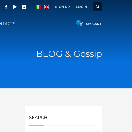
SIGN UP
LOGIN
NTACTS
MY CART
BLOG & Gossip
SEARCH