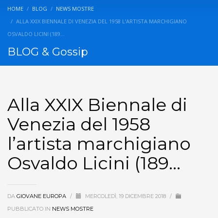
HOME
BLOG
NEWS MOSTRE
ALLA XXIX BIENNALE DI VENEZIA DEL 1958 L’ARTISTA MARCHIGIANO
OSVALDO LICINI (189…
BLOG & Gossip
Alla XXIX Biennale di
Venezia del 1958
l’artista marchigiano
Osvaldo Licini (189…
DA
GIOVANE EUROPA
/
MERCOLEDÌ, 19 DICEMBRE 2018
/
PUBBLICATO IN
NEWS MOSTRE