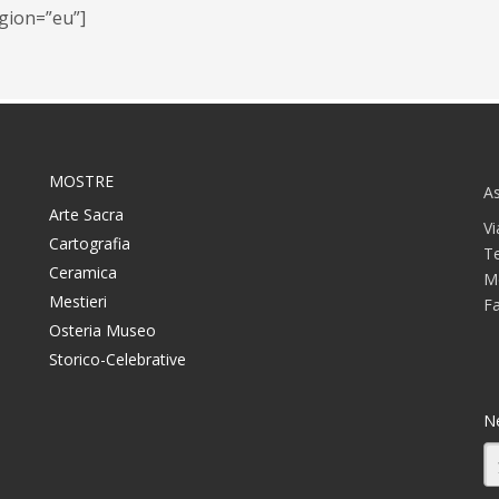
gion=”eu”]
MOSTRE
As
Arte Sacra
Vi
Cartografia
T
Ceramica
M
Mestieri
F
Osteria Museo
Storico-Celebrative
N