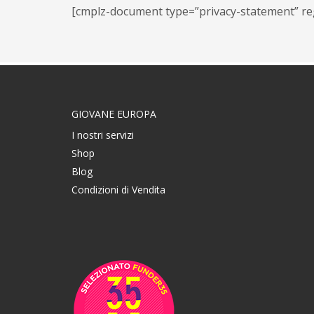
[cmplz-document type=”privacy-statement” re
GIOVANE EUROPA
I nostri servizi
Shop
Blog
Condizioni di Vendita