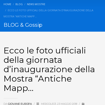
HOME
BLOG
NEWS MOSTRE
ECCO LE FOTO UFFICIALI DELLA GIORNATA D’INAUGURAZIONE DELLA
MOSTRA “ANTICHE MAPP…
BLOG & Gossip
Ecco le foto ufficiali
della giornata
d’inaugurazione della
Mostra “Antiche
Mapp…
DA
GIOVANE EUROPA
/
MERCOLEDÌ, 23 MAGGIO 2018
/