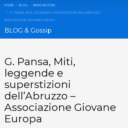
HOME
BLOG
NEWS MOSTRE
G. PANSA, MITI, LEGGENDE E SUPERSTIZIONI DELL’ABRUZZO –
ASSOCIAZIONE GIOVANE EUROPA
BLOG & Gossip
G. Pansa, Miti,
leggende e
superstizioni
dell’Abruzzo –
Associazione Giovane
Europa