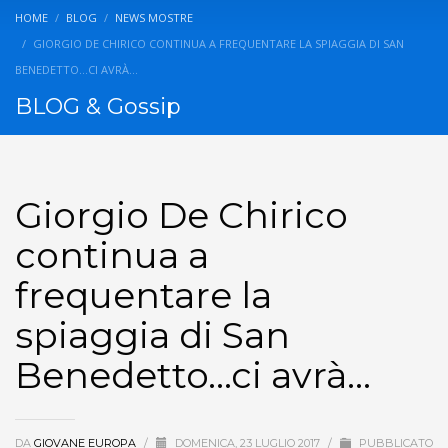
HOME
BLOG
NEWS MOSTRE
GIORGIO DE CHIRICO CONTINUA A FREQUENTARE LA SPIAGGIA DI SAN
BENEDETTO…CI AVRÀ…
BLOG & Gossip
Giorgio De Chirico
continua a
frequentare la
spiaggia di San
Benedetto…ci avrà…
DA
GIOVANE EUROPA
/
DOMENICA, 23 LUGLIO 2017
/
PUBBLICATO