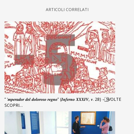
ARTICOLI CORRELATI
” ‘𝒎𝒑𝒆𝒓𝒂𝒅𝒐𝒓 𝒅𝒆𝒍 𝒅𝒐𝒍𝒐𝒓𝒐𝒔𝒐 𝒓𝒆𝒈𝒏𝒐” (𝑰𝒏𝒇𝒆𝒓𝒏𝒐 𝑿𝑿𝑿𝑰𝑽, 𝒗. 28) – 5⃣VOLTE
SCOPRI…