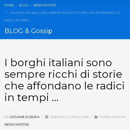
HOME
BLOG
NEWS MOSTRE
I BORGHI ITALIANI SONO SEMPRE RICCHI DI STORIE CHE AFFONDANO LE
RADICI IN TEMPI …
BLOG & Gossip
I borghi italiani sono
sempre ricchi di storie
che affondano le radici
in tempi …
DA
GIOVANE EUROPA
/
SABATO, 21 APRILE 2018
/
PUBBLICATO IN
NEWS MOSTRE