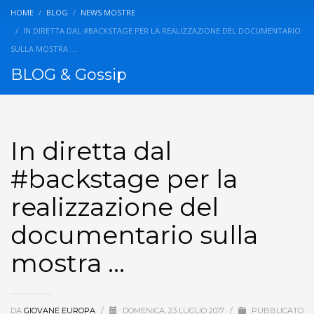
HOME
BLOG
NEWS MOSTRE
IN DIRETTA DAL #BACKSTAGE PER LA REALIZZAZIONE DEL DOCUMENTARIO
SULLA MOSTRA …
BLOG & Gossip
In diretta dal
#backstage per la
realizzazione del
documentario sulla
mostra …
DA
GIOVANE EUROPA
/
DOMENICA, 23 LUGLIO 2017
/
PUBBLICATO