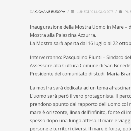
DA
GIOVANE EUROPA
/
LUNEDÌ, 10 LUGLIO 2017
/
PUB
Inaugurazione della Mostra Uomo in Mare – de Ch
Mostra alla Palazzina Azzurra.
La Mostra sarà aperta dal 16 luglio al 22 otto
Interverranno: Pasqualino Piunti – Sindaco de
Assessore alla Cultura Comune di San Benedett
Presidente del comunitato di studi, Maria Bra
La mostra sarà dedicata ad un tema affascinant
L’uomo sarà però il vero protagonista. Il perco
prendono spunto dal rapporto dell'uomo col mar
mare è orizzonte, linea dell'infinito, fonte di 
spesso dopo una lunga attesa. Il mare è viaggi
persone e territori diversi. Il mare è forza, p