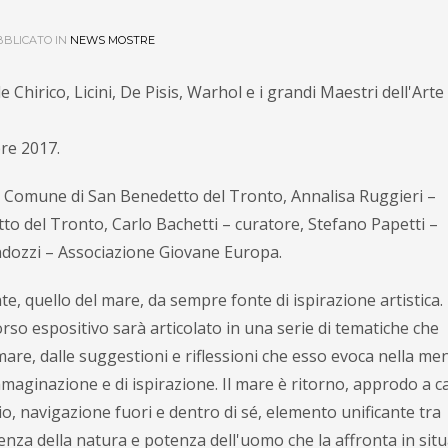
BLICATO IN
NEWS MOSTRE
irico, Licini, De Pisis, Warhol e i grandi Maestri dell'Arte 
bre 2017.
l Comune di San Benedetto del Tronto, Annalisa Ruggieri –
o del Tronto, Carlo Bachetti – curatore, Stefano Papetti –
ndozzi – Associazione Giovane Europa.
e, quello del mare, da sempre fonte di ispirazione artistica.
rso espositivo sarà articolato in una serie di tematiche che
e, dalle suggestioni e riflessioni che esso evoca nella ment
immaginazione e di ispirazione. Il mare è ritorno, approdo a c
o, navigazione fuori e dentro di sé, elemento unificante tra
otenza della natura e potenza dell'uomo che la affronta in sit