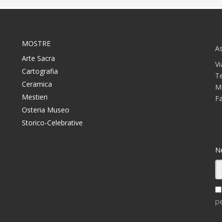
MOSTRE
As
Arte Sacra
Vi
Cartografia
T
Ceramica
M
Mestieri
F
Osteria Museo
Storico-Celebrative
N
pe