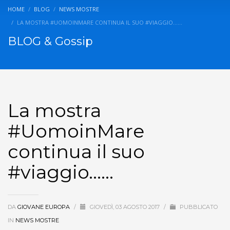
HOME
BLOG
NEWS MOSTRE
LA MOSTRA #UOMOINMARE CONTINUA IL SUO #VIAGGIO……
BLOG & Gossip
La mostra
#UomoinMare
continua il suo
#viaggio……
DA
GIOVANE EUROPA
/
GIOVEDÌ, 03 AGOSTO 2017
/
PUBBLICATO
IN
NEWS MOSTRE