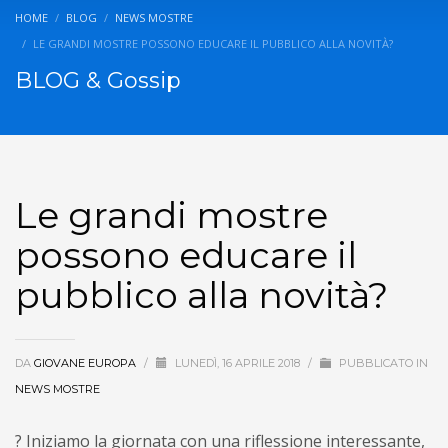
HOME
BLOG
NEWS MOSTRE
LE GRANDI MOSTRE POSSONO EDUCARE IL PUBBLICO ALLA NOVITÀ?
BLOG & Gossip
Le grandi mostre
possono educare il
pubblico alla novità?
DA
GIOVANE EUROPA
/
LUNEDÌ, 16 APRILE 2018
/
PUBBLICATO IN
NEWS MOSTRE
? Iniziamo la giornata con una riflessione interessante,