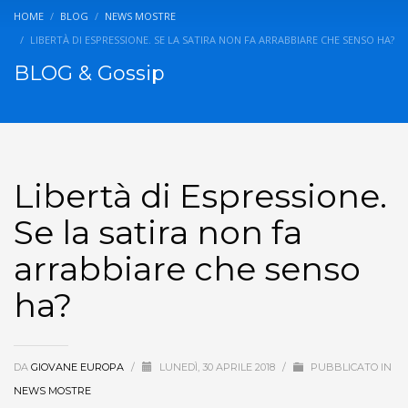
HOME
BLOG
NEWS MOSTRE
LIBERTÀ DI ESPRESSIONE. SE LA SATIRA NON FA ARRABBIARE CHE SENSO HA?
BLOG & Gossip
Libertà di Espressione.
Se la satira non fa
arrabbiare che senso
ha?
DA
GIOVANE EUROPA
/
LUNEDÌ, 30 APRILE 2018
/
PUBBLICATO IN
NEWS MOSTRE