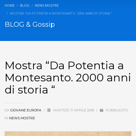
HOME
BLOG
NEWS MOSTRE
MOSTRA “DA POTENTIA A MONTESANTO. 2000 ANNI DI STORIA “
BLOG & Gossip
Mostra “Da Potentia a
Montesanto. 2000 anni
di storia “
DA
GIOVANE EUROPA
/
MARTEDÌ, 17 APRILE 2018
/
PUBBLICATO
IN
NEWS MOSTRE