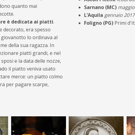
endono quanto mai
Sarnano (MC)
maggio
ecotte.
L’Aquila
gennaio 2017
e è dedicata ai piatti
.
Foligno (PG)
Primi d'I
te decorato, era spesso
l giovanotto lo ordinava al
 nome della sua ragazza. In
zionare piatti grandi, e nel
 sposi e la data delle nozze,
ado il piatto veniva usato
ttare merce: un piatto colmo
sura per pagare scarpe,