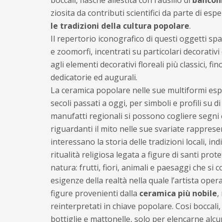
bocca­li, fiasche allestita con l’ausilio di
banconi
ziosita da contributi scientifici da parte di esp
le tradizioni della cultura popolare
.
Il repertorio icono­grafico di questi oggetti s
e zoomorfi, incentrati su particolari decorativi
agli elementi decorativi floreali più classici, fin
dedicatorie ed augurali.
La ceramica popolare nelle sue multiformi espr
secoli passati a oggi, per simboli e profili su d
manufatti regionali si possono cogliere segni
riguardanti il mito nelle sue svariate rappresen
interessano la storia delle tradizioni locali, in
ritualità religiosa legata a figure di santi prote
natura: frutti, fiori, animali e paesaggi che si
esigenze della realtà nella quale l’artista ope
figure provenienti dalla
ceramica più nobile
,
reinterpretati in chiave popolare. Cosi boccali, 
bottiglie e mattonelle, solo per elencarne alcun