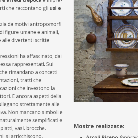
 e arredi d’epoca
e impre­
erti che raccontano gli
usi e
pazia da motivi antropomorfi
 di figure umane e animali,
o alle divertenti scritte
essioni ha affascinato, dai
i essa rappresentati. Sui
 che rimandano a concetti
tazioni, tratti che
dicazioni che investono la
ttori. E ancora aspetti della
 collegano strettamente alle
­rava. Non mancano simboli e
 naturalmente semplificati e
Mostre realizzate:
piatti, vasi, brocche,
i, si arricchiscono,
Ascoli Piceno
febbrai