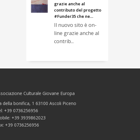
grazie anche al
contributo del progetto
#Funder35 che ne…
Il nuovo sito è on-
line grazie anche al
contrib...
sociazione Culturale Giovane Europa
a della bonifica, 1 63100 Ascoli Piceno
el: +39 0736256956
obile: +39 3939862023
ax: +39 0736256956