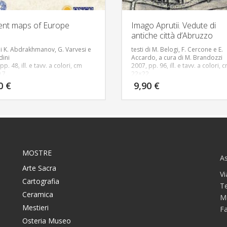
ent maps of Europe
Imago Aprutii. Vedute di
antiche città d’Abruzzo
 di K. Abdrakhmanov, G. Varvesi e
testi di M. Belogi, F. Cercone e E.
dini
Accardo, a cura di M. Brandozzi
pp. 48, ill. e tavv. a colori, cm
2007, pp. 96, ill. e tavv. a colori, 
,7.
22×22.
in Inglese
The collection of
Testo in Italiano
Un aspetto impo
90
€
9,90
€
aphic maps suggests a journey
della Cartografia, di cui costituis
y starting from the VI century to
branca oggetto di studio solo da
aking of a United Europe; about
tempi recenti, è rappresentato da
ps, realized by the most valuable
vedute prospettiche di città e pae
graphers, chronicle the story of
colti negli aspetti urbanistici essen
e through the century from the
come per esempio lo sviluppo de
 the XX Centuries.
cinta muraria, il numero delle port
edifici civili più rappresentativi co
MOSTRE
loro torri, il Duomo e le chiese
As
principali con i loro campanili ecc
Arte Sacra
Vi
Cartografia
T
Ceramica
M
Mestieri
F
Osteria Museo