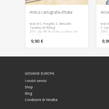
Antica cartografia d’Italia
Anci
testi di C. Pongetti, C. Minciotti
testi
Tsoukas, M. Belogi
F. Car
2011, pp. 96, ill. e tavv. a colori, cm
2010, 
24×16,5.
21×29
Testo in Italiano
Testo 
9,90
€
9,
Un excursus del territorio italiano nei
geogr
secoli attraverso prestigiose e
ideall
raffinate carte geografiche originali dal
the m
XV al XIX secolo, provenienti dalla
50 ma
collezione Gianni Brandozzi. Un
carto
viaggio nello spazio e nel tempo alla
Europ
ricerca delle radici del nostro territorio
XVI to
GIOVANE EUROPA
I nostri servizi
Shop
Blog
Condizioni di Vendita