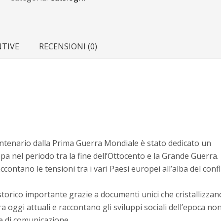
nella
cartografia
satirica
d'Europa
NTIVE
RECENSIONI (0)
quantità
ntenario dalla Prima Guerra Mondiale è stato dedicato un
ropa nel periodo tra la fine dell’Ottocento e la Grande Guerra
contano le tensioni tra i vari Paesi europei all’alba del confl
orico importante grazie a documenti unici che cristallizzano
a oggi attuali e raccontano gli sviluppi sociali dell’epoca no
i e di comunicazione.