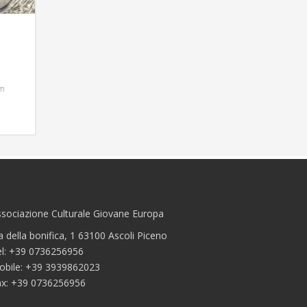
cm
rtante
ce una
lle
si
ziali,
lla
e, gli
n le
sociazione Culturale Giovane Europa
.
a della bonifica, 1 63100 Ascoli Piceno
el: +39 0736256956
obile: +39 3939862023
ax: +39 0736256956