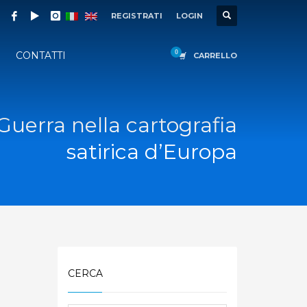
REGISTRATI
LOGIN
CONTATTI
CARRELLO
uerra nella cartografia
satirica d’Europa
CERCA