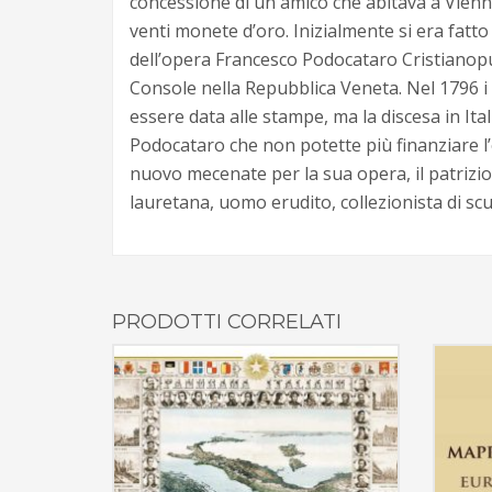
concessione di un amico che abitava a Vienna
venti monete d’oro. Inizialmente si era fatto
dell’opera Francesco Podocataro Cristianopulo
Console nella Repubblica Veneta. Nel 1796 i 
essere data alle stampe, ma la discesa in It
Podocataro che non potette più finanziare l’
nuovo mecenate per la sua opera, il patrizio
lauretana, uomo erudito, collezionista di scu
PRODOTTI CORRELATI