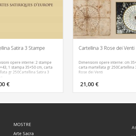
ellina Satira 3 Stampe
Cartellina 3 Rose dei Venti
sioni opere interne: 2 stampe
Dimensioni opere interne: cm 35
×43, 1 stampa 35×50 cm, carta
carta martellata gr 250
Cartellina 
llata gr 250
Cartellina Satira 3
Rose dei Venti
pe
,00
€
21,00
€
MOSTRE
As
Arte Sacra