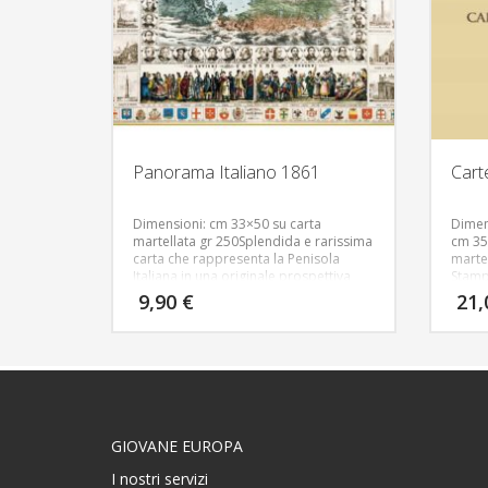
Panorama Italiano 1861
Cart
Dimensioni: cm 33×50 su carta
Dimen
martellata gr 250
Splendida e rarissima
cm 35
carta che rappresenta la Penisola
marte
Italiana in una originale prospettiva
Stam
nord-sud, fatta stampare dalla Società
9,90
€
21
Editrice dell’Emilia presso la Litografia
Rochi di Milano.
GIOVANE EUROPA
I nostri servizi