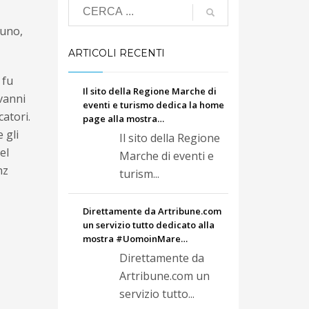
auno,
ARTICOLI RECENTI
 fu
Il sito della Regione Marche di
ovanni
eventi e turismo dedica la home
atori.
page alla mostra…
 gli
Il sito della Regione
el
Marche di eventi e
nz
turism...
Direttamente da Artribune.com
un servizio tutto dedicato alla
mostra #UomoinMare…
Direttamente da
Artribune.com un
servizio tutto...