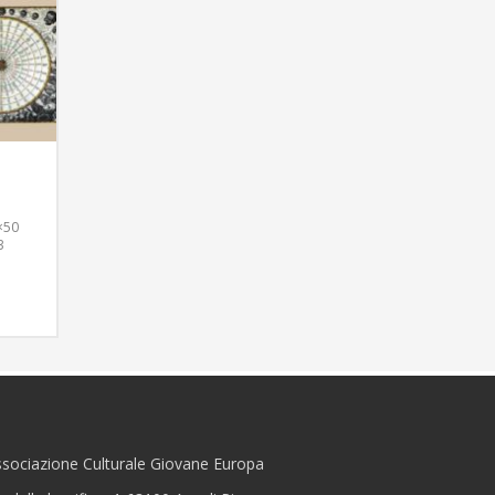
×50
3
sociazione Culturale Giovane Europa