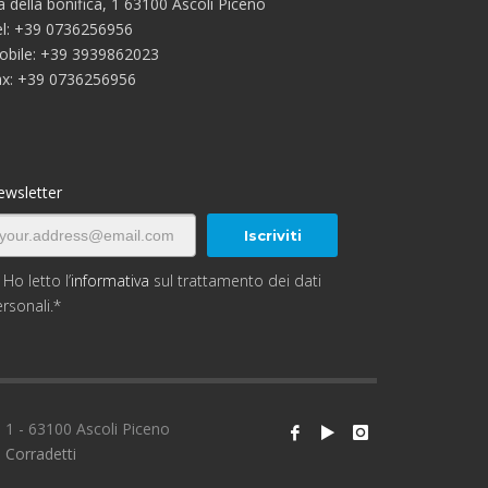
a della bonifica, 1 63100 Ascoli Piceno
el: +39 0736256956
obile: +39 3939862023
ax: +39 0736256956
ewsletter
Ho letto l’
informativa
sul trattamento dei dati
rsonali.*
 1 - 63100 Ascoli Piceno
 Corradetti