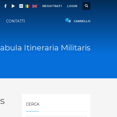
REGISTRATI
LOGIN
CONTATTI
CARRELLO
abula Itineraria Militaris
is
CERCA