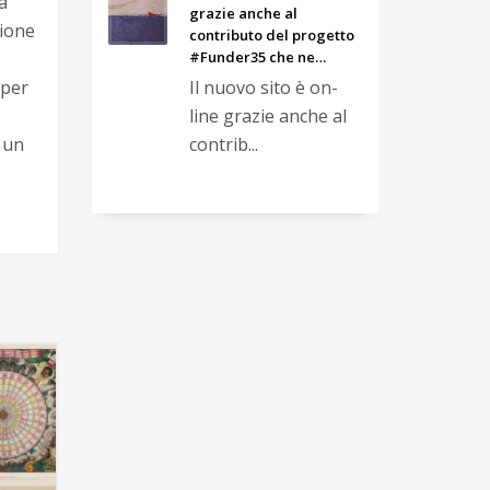
a
grazie anche al
zione
contributo del progetto
#Funder35 che ne…
Il nuovo sito è on-
 per
line grazie anche al
contrib...
 un