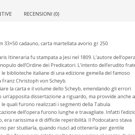
NTIVE
RECENSIONI (0)
, cm 33×50 cadauno, carta martellata avorio gr 250
ris Itineraria fu stampata a Jesi nel 1809. L’autore dell’opera 
pulo dell’Ordine dei Predicatori. L’intento dell’erudito frat
 le biblioteche italiane di una edizione gemella del famoso
 Franz Christoph von Scheyb.
iare la carta e il volume dello Scheyb, emendando gli errori
o un’apposita dissertazione a riguardo, ma provvide anche a
 le quali furono realizzati i segmenti della Tabula.
azione dell’opera furono lunghe e travagliate. Infatti l’ediz
, era rarissima e di difficile reperibilità. Il Podocataro stava
o per studiarla, quando riuscì ad ottenerla per gentile