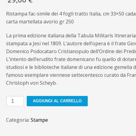
Ristampa fac-simile dei 4 fogli tratto Italia, cm 33×50 cad
carta martellata avorio gr 250
La prima edizione italiana della Tabula Militaris Itineraria
stampata a Jesi nel 1809. L’autore dell’opera è il frate Gi
Domenico Podocataro Cristianopulo dell’Ordine dei Predic
L’intento dell’erudito frate domenicano fu quello di dotare
studiosi e le biblioteche italiane di una edizione gemella d
famoso esemplare viennese settecentesco curato da Fra
Christoph von Scheyb.
Tabula
AGGIUNGI AL CARRELLO
Itineraria
Militaris
Categoria:
Stampe
quantità