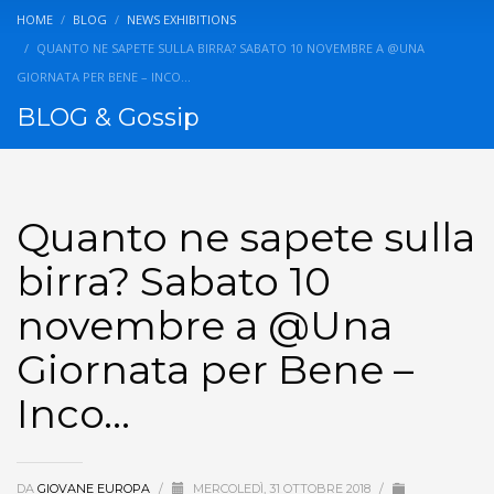
HOME
BLOG
NEWS EXHIBITIONS
QUANTO NE SAPETE SULLA BIRRA? SABATO 10 NOVEMBRE A @UNA
GIORNATA PER BENE – INCO…
BLOG & Gossip
Quanto ne sapete sulla
birra? Sabato 10
novembre a @Una
Giornata per Bene –
Inco…
DA
GIOVANE EUROPA
/
MERCOLEDÌ, 31 OTTOBRE 2018
/