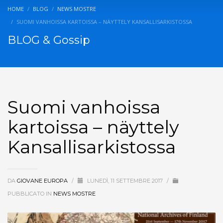
HOME
BLOG
NEWS MOSTRE
SUOMI VANHOISSA KARTOISSA – NÄYTTELY KANSALLISARKISTOSSA
BLOG & Gossip
Suomi vanhoissa
kartoissa – näyttely
Kansallisarkistossa
DA
GIOVANE EUROPA
/
LUNEDÌ, 11 SETTEMBRE 2017
/
PUBBLICATO IN
NEWS MOSTRE