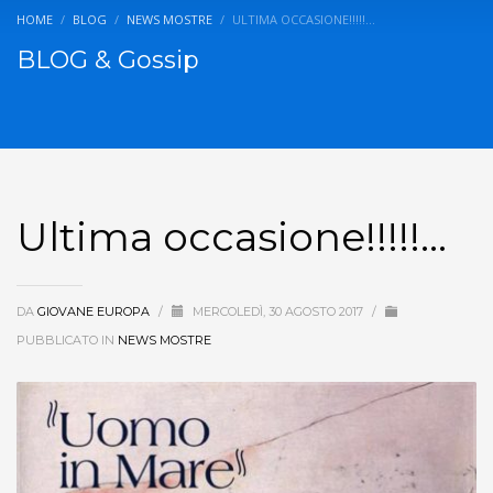
HOME
BLOG
NEWS MOSTRE
ULTIMA OCCASIONE!!!!!…
BLOG & Gossip
Ultima occasione!!!!!…
DA
GIOVANE EUROPA
/
MERCOLEDÌ, 30 AGOSTO 2017
/
PUBBLICATO IN
NEWS MOSTRE