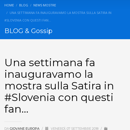
HOME
BLOG
NEWS MOSTRE
UNA SETTIMANA FA INAUGURAVAMO LA MOSTRA SULLA SATIRA IN
#SLOVENIA CON QUESTI FAN…
BLOG & Gossip
Una settimana fa
inauguravamo la
mostra sulla Satira in
#Slovenia con questi
fan…
DA
GIOVANE EUROPA
/
VENERDÌ, 07 SETTEMBRE 2018
/