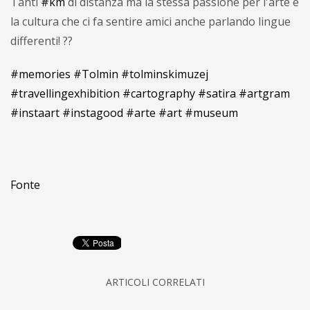
Tanti
#km
di distanza ma la stessa passione per l'arte e
la cultura che ci fa sentire amici anche parlando lingue
differenti!
??
#memories
#Tolmin
#tolminskimuzej
#travellingexhibition
#cartography
#satira
#artgram
#instaart
#instagood
#arte
#art
#museum
Fonte
ARTICOLI CORRELATI