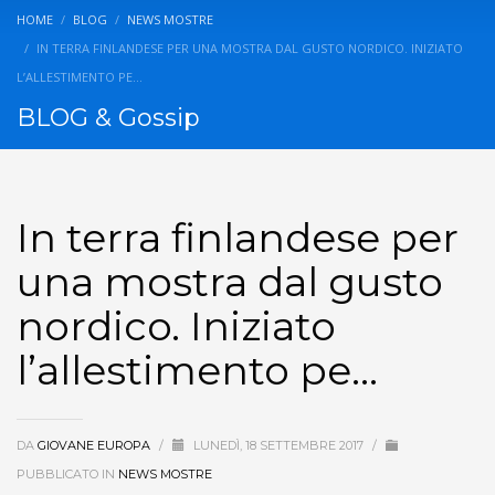
HOME
BLOG
NEWS MOSTRE
IN TERRA FINLANDESE PER UNA MOSTRA DAL GUSTO NORDICO. INIZIATO
L’ALLESTIMENTO PE…
BLOG & Gossip
In terra finlandese per
una mostra dal gusto
nordico. Iniziato
l’allestimento pe…
DA
GIOVANE EUROPA
/
LUNEDÌ, 18 SETTEMBRE 2017
/
PUBBLICATO IN
NEWS MOSTRE