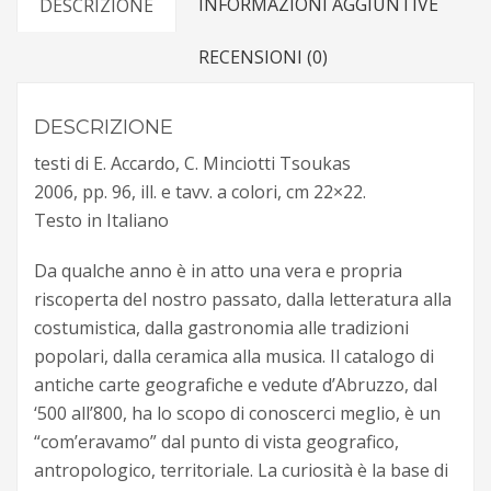
INFORMAZIONI AGGIUNTIVE
DESCRIZIONE
al
Risorgimento
RECENSIONI (0)
quantità
DESCRIZIONE
testi di E. Accardo, C. Minciotti Tsoukas
2006, pp. 96, ill. e tavv. a colori, cm 22×22.
Testo in Italiano
Da qualche anno è in atto una vera e propria
riscoperta del nostro passato, dalla letteratura alla
costumistica, dalla gastronomia alle tradizioni
popolari, dalla ceramica alla musica. Il catalogo di
antiche carte geografiche e vedute d’Abruzzo, dal
‘500 all’800, ha lo scopo di conoscerci meglio, è un
“com’eravamo” dal punto di vista geografico,
antropologico, territoriale. La curiosità è la base di