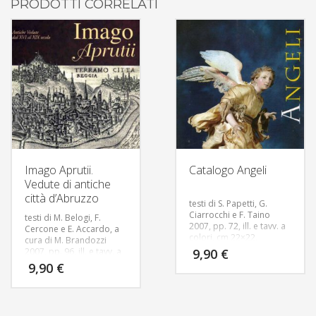
PRODOTTI CORRELATI
Imago Aprutii.
Catalogo Angeli
Vedute di antiche
città d’Abruzzo
testi di S. Papetti, G.
Ciarrocchi e F. Taino
testi di M. Belogi, F.
2007, pp. 72, ill. e tavv. a
Cercone e E. Accardo, a
colori, cm 22×22.
cura di M. Brandozzi
Testo in Italiano
Trattasi
2007, pp. 96, ill. e tavv. a
9,90
€
di una collezione di circa
colori, cm 22×22.
9,90
€
150 antiche sculture di
Testo in Italiano
Un
angeli, dal XV al XIX
aspetto importante della
secolo, facenti parte
Cartografia, di cui
della collezione Gianni
costituisce una branca