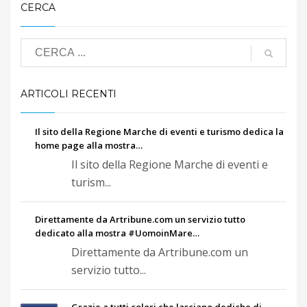
CERCA
Già nel 3500 a. C. in
Mesopotamia esistevano
apparecchiature per la
distillazione.
ARTICOLI RECENTI
Il sito della Regione Marche di eventi e turismo dedica la
home page alla mostra…
Il sito della Regione Marche di eventi e
turism...
Direttamente da Artribune.com un servizio tutto
dedicato alla mostra #UomoinMare…
Direttamente da Artribune.com un
servizio tutto...