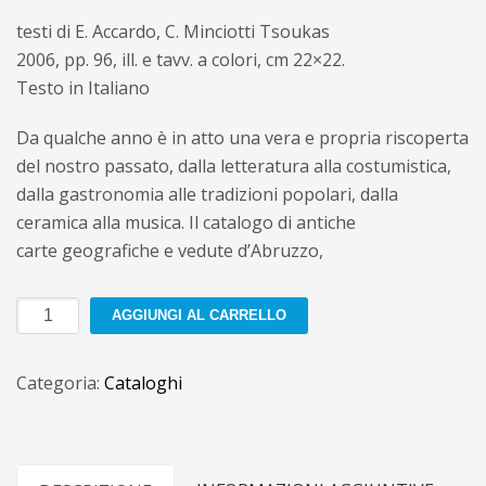
testi di E. Accardo, C. Minciotti Tsoukas
2006, pp. 96, ill. e tavv. a colori, cm 22×22.
Testo in Italiano
Da qualche anno è in atto una vera e propria riscoperta
del nostro passato, dalla letteratura alla costumistica,
dalla gastronomia alle tradizioni popolari, dalla
ceramica alla musica. Il catalogo di antiche
carte geografiche e vedute d’Abruzzo,
Abruzzo
AGGIUNGI AL CARRELLO
e
Regno
Categoria:
Cataloghi
di
Napoli
dal
Cinquecento